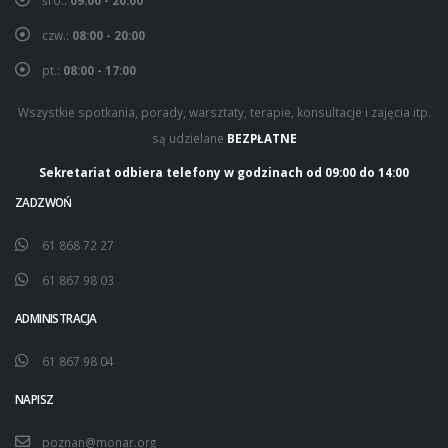
śro.:
09:00 - 20:00
czw.:
08:00 - 20:00
pt.:
08:00 - 17:00
Wszystkie spotkania, porady, warsztaty, terapie, konsultacje i zajęcia itp.
są udzielane
BEZPŁATNE
Sekretariat odbiera telefony w godzinach od 09:00 do 14:00
ZADZWOŃ
61 868 72 27
61 867 98 03
ADMINISTRACJA
61 867 98 04
NAPISZ
poznan@monar.org