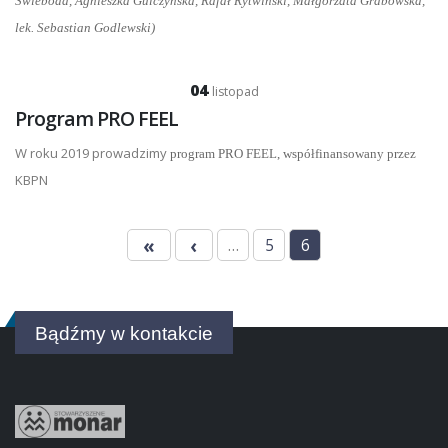
Świeboda, Agnieszka Gulczyńska, Rafał Rytwiński, Małgorzata Grabowska,
lek. Sebastian Godlewski)
04
listopad
Program PRO FEEL
W roku 2019 prowadzimy
program PRO FEEL, współfinansowany przez
KBPN
«
‹
…
5
6
Bądźmy w kontakcie