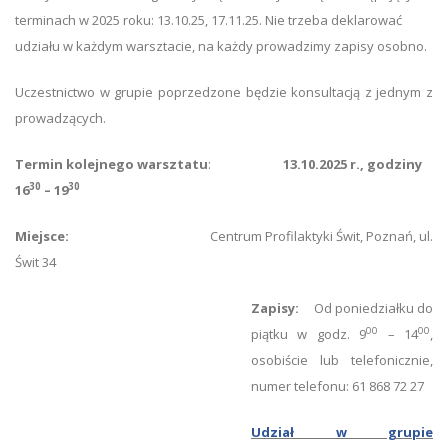
terminach w 2025 roku: 13.10.25, 17.11.25. Nie trzeba deklarować
udziału w każdym warsztacie, na każdy prowadzimy zapisy osobno.
Uczestnictwo w grupie poprzedzone będzie konsultacją z jednym z
prowadzących.
Termin kolejnego warsztatu
:
13.10.2025 r., godziny
30
30
16
– 19
Miejsce:
Centrum Profilaktyki Świt, Poznań, ul.
Świt 34
Zapisy:
Od poniedziałku do
00
00
piątku w godz. 9
– 14
,
osobiście lub telefonicznie,
numer telefonu: 61 868 72 27
Udział w grupie