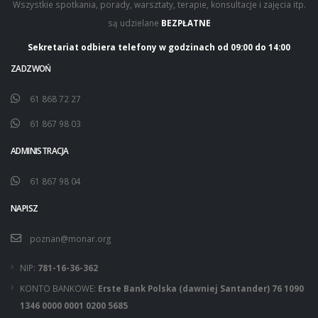
Wszystkie spotkania, porady, warsztaty, terapie, konsultacje i zajęcia itp.
są udzielane
BEZPŁATNE
Sekretariat odbiera telefony w godzinach od 09:00 do 14:00
ZADZWOŃ
61 868 72 27
61 867 98 03
ADMINISTRACJA
61 867 98 04
NAPISZ
poznan@monar.org
NIP:
781-16-36-362
KONTO BANKOWE:
Erste Bank Polska (dawniej Santander) 76 1090
1346 0000 0001 0200 5685