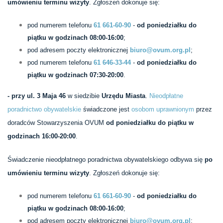
umówieniu terminu wizyty
. Zgłoszeń dokonuje się:
pod numerem telefonu
61 661-60-90
-
od poniedziałku do
piątku w godzinach 08:00-16:00
;
pod adresem poczty elektronicznej
biuro@ovum.org.pl
;
pod numerem telefonu
61 646-33-44
-
od poniedziałku do
piątku w godzinach 07:30-20:00
.
- przy ul. 3 Maja 46
w siedzibie
Urzędu Miasta
.
Nieodpłatne
poradnictwo obywatelskie
świadczone jest
osobom uprawnionym
przez
doradców Stowarzyszenia OVUM
od poniedziałku do piątku w
godzinach 16:00-20:00
.
Świadczenie nieodpłatnego poradnictwa obywatelskiego odbywa się
po
umówieniu terminu wizyty
. Zgłoszeń dokonuje się:
pod numerem telefonu
61 661-60-90
-
od poniedziałku do
piątku w godzinach 08:00-16:00
;
pod adresem poczty elektronicznej
biuro@ovum.org.pl
;