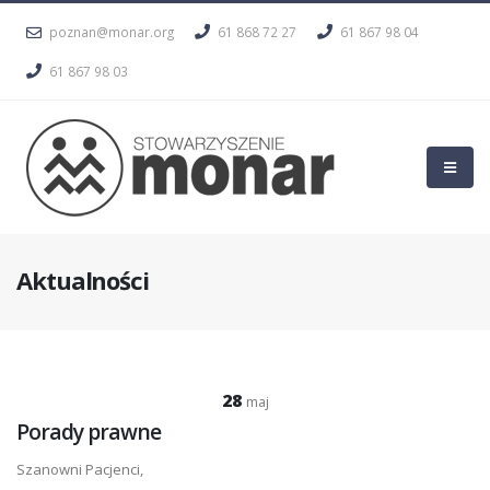
poznan@monar.org
61 868 72 27
61 867 98 04
61 867 98 03
Aktualności
28
maj
Porady prawne
Szanowni Pacjenci,