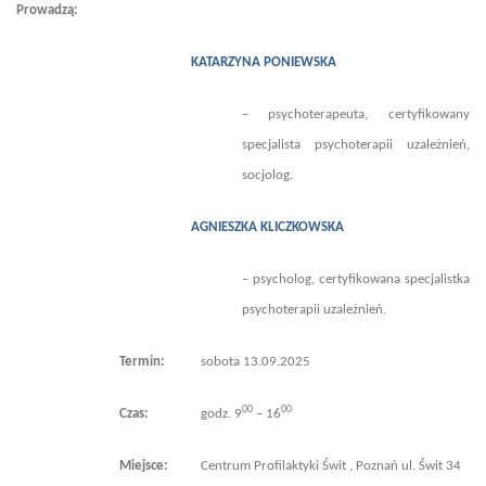
Prowadzą:
KATARZYNA PONIEWSKA
– psychoterapeuta, certyfikowany
specjalista psychoterapii uzależnień,
socjolog.
AGNIESZKA KLICZKOWSKA
–
psycholog, certyfikowana specjalistka
psychoterapii uzależnień.
Termin:
sobota 13.09.2025
00
00
Czas:
godz. 9
– 16
Miejsce:
Centrum Profilaktyki Świt , Poznań ul. Świt 34