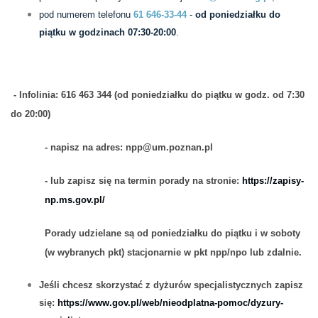
pod numerem telefonu
61 646-33-44
-
od poniedziałku do
piątku w godzinach 07:30-20:00
.
- Infolinia: 616 463 344 (od poniedziałku do piątku w godz. od 7:30
do 20:00)
- napisz na adres: npp@um.poznan.pl
- lub zapisz się na termin porady na stronie:
https://zapisy-
np.ms.gov.pl/
Porady udzielane są od poniedziałku do piątku i w soboty
(w wybranych pkt) stacjonarnie w pkt npp/npo lub zdalnie.
Jeśli chcesz skorzystać z dyżurów specjalistycznych zapisz
się:
https://www.gov.pl/web/nieodplatna-pomoc/dyzury-