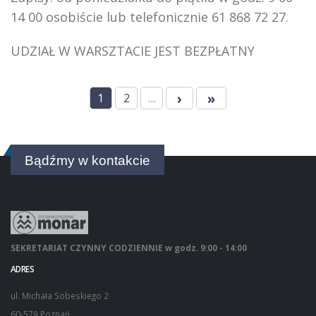
14 00 osobiście lub telefonicznie 61 868 72 27.
UDZIAŁ W WARSZTACIE JEST BEZPŁATNY
›
»
1
2
…
Bądźmy w kontakcie
SEKRETARIAT CZYNNY CODZIENNIE w godz. 9:00 - 14:00
ADRES
ul. Michała Sobeskiego 2
60-579 Poznań